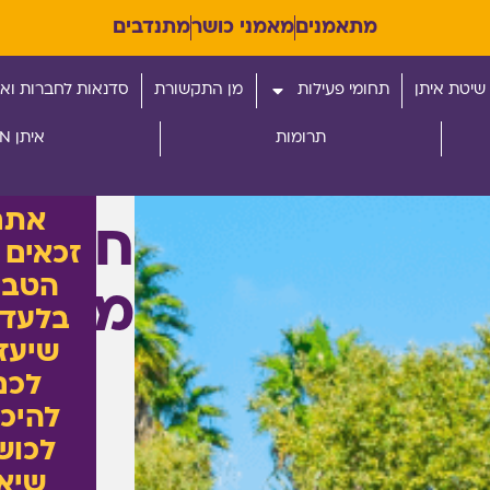
מתאמנים
מאמני כושר
מתנדבים
שיטת איתן
תחומי פעילות
מן התקשורת
סדנאות לחברות ואר
תרומות
איתן RUN
אתם
חברי
הטבו
מכבי
בלעדי
שיעזר
לכם
להיכנ
לכוש
שיא