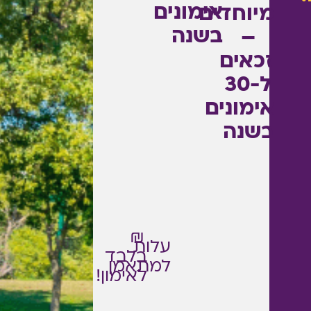
אימונים
מיוחדים
בשנה
–
זכאים
ל-30
אימונים
בשנה
₪
עלות
בלבד
למתאמן
לאימון!