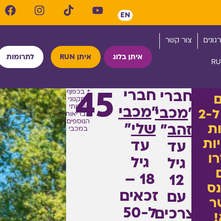
EN
גונים
צור קשר
איתן בלוג
איתן RUN
לתרומות
* בכפוף
חברי
חברי
45
לתקנוני
שירותי
"
מכבי
"
מכבי
זכאים ל-2
הבריאות
הנוספים
שלי
"
ת
זהב
"
במכבי
ות
עד
עד
ו
גיל
גיל
18 –
12
ס
זכאים
עם
ר
ל-50
צרכים
!