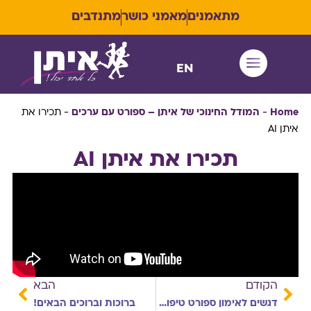
מתאמנים
מאמני כושר
מתנדבים
EN
איתן RUN
Home
-
המודל החינוכי של איתן – ספורט עם ערכים
-
תכירו את
איתן AI
תכירו את איתן AI
הקודם
הבא
דגשים לאימון ספורט טיפולי להעצמת ותמיכה באנשים בעלי צרכים מיוחדים (יכולות מיוחדות)
ברוכות וברוכים הבאים!