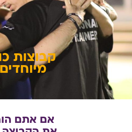
קבוצות כו
מיוחדים 
אם אתם הור