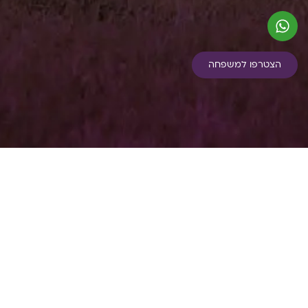
הצטרפו למשפחה
כתובת: זרחין 13 רעננה, מתחם NICE, בניין C
מיקוד: 4366241
טלפון משרד: 053-711-7707