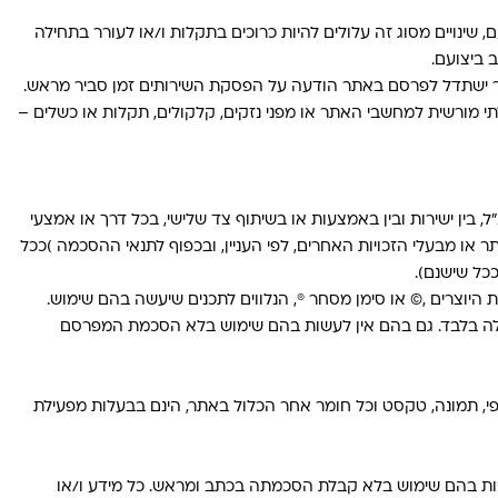
 שינויים מסוג זה עלולים להיות כרוכים בתקלות ו/או לעורר בתחילה
 ביצועם.
אתר ישתדל לפרסם באתר הודעה על הפסקת השירותים זמן סביר מראש.
לתי מורשית למחשבי האתר או מפני נזקים, קלקולים, תקלות או כשלים –
״ל, בין ישירות ובין באמצעות או בשיתוף צד שלישי, בכל דרך או אמצעי
או מבעלי הזכויות האחרים, לפי העניין, ובכפוף לתנאי ההסכמה )ככל
ככל שישנם).
ות היוצרים ,© או סימן מסחר ®, הנלווים לתכנים שיעשה בהם שימוש.
 אלה בלבד. גם בהם אין לעשות בהם שימוש בלא הסכמת המפרסם
גרפי, תמונה, טקסט וכל חומר אחר הכלול באתר, הינם בבעלות מפעילת
לעשות בהם שימוש בלא קבלת הסכמתה בכתב ומראש. כל מידע ו/או