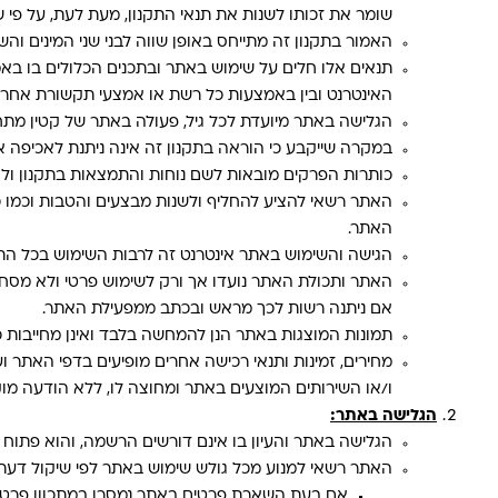
שומר את זכותו לשנות את תנאי התקנון, מעת לעת, על פי 
האמור בתקנון זה מתייחס באופן שווה לבני שני המינים והש
תנאים אלו חלים על שימוש באתר ובתכנים הכלולים בו בא
האינטרנט ובין באמצעות כל רשת או אמצעי תקשורת אחרי
הגלישה באתר מיועדת לכל גיל, פעולה באתר של קטין מתחת לגיל 18 מחייבת אישור הורה או
במקרה שייקבע כי הוראה בתקנון זה אינה ניתנת לאכיפה א
כותרות הפרקים מובאות לשם נוחות והתמצאות בתקנון ולא
האתר רשאי להציע להחליף ולשנות מבצעים והטבות וכמו כ
האתר.
הגישה והשימוש באתר אינטרנט זה לרבות השימוש בכל התכנ
האתר ותכולת האתר נועדו אך ורק לשימוש פרטי ולא מסחרי
אם ניתנה רשות לכך מראש ובכתב ממפעילת האתר.
תמונות המוצגות באתר הנן להמחשה בלבד ואינן מחייבות 
מחירים, זמינות ותנאי רכישה אחרים מופיעים בדפי האתר 
ו/או השירותים המוצעים באתר ומחוצה לו, ללא הודעה מו
הגלישה באתר:
הגלישה באתר והעיון בו אינם דורשים הרשמה, והוא פתוח ל
האתר רשאי למנוע מכל גולש שימוש באתר לפי שיקול דעתו
אם בעת השארת פרטים באתר נמסרו במתכוון פרטים