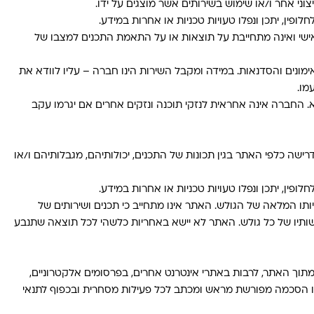
ני אחר ו/או שימוש בשירותים אשר מוצגים על ידו.
לופין, יתכן ונפלו טעויות טכניות או אחרות במידע.
ני/אישי ואינה מתחייבת על תוצאות או על התאמת התכנים למצבו של
ימונים והסדנאות. במידה ומקבל השירות הינו חברה – עליו לוודא את
מו.
החברה אינה אחראית לנזקי תוכנה ונזקים אחרים אם יגרמו עקב
ל טענה, תביעה או דרישה כלפי האתר בגין תכונות של התכנים, יכולותיהם, מגבלותיהם ו/או
לופין, יתכן ונפלו טעויות טכניות או אחרות במידע.
 המלאה של הגולש. האתר אינו מתחייב כי תכנים ושירותים של
דרישותיו של כל גולש. האתר לא יישא באחריות כלשהי לכל תוצאה שתנבע
וך האתר, לרבות באתרי אינטרנט אחרים, בפרסומים אלקטרוניים,
ו/או הסכמה מפורשת מראש ומכתב לכל פעילות מסחרית ובכפוף לתנאי