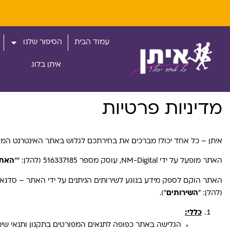
עמוד הבית
הסיפור שלנו
איתן בלוג
מדיניות פרטיות
איתן – כל אחד יכול! מברכים את בחירתכם לגלוש באתר האינטרנט המופעל בכתובת verybodycan.co.il
האתר מופעל על ידי NM-Digital, עוסק מספר 516337185 (להלן: ""
האת
האתר הוקם לספק מידע בנוגע לשירותים הניתנים על ידי האתר – סדנאו
(להלן: "
השירותים
").
כללי:
הגלישה באתר כפופה לתנאים המפורטים בתקנון ותנאי שימו