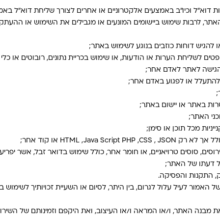
 דוא"ל וכיו״ב באמצעים אלקטרוניים או אחרים לצורך שליחת דוא"ל באמ
ר, לרבות שימוש ביישומים המונעים או מגבילים את השימוש או ההעתקה
 להגיש דוחות כוזבים בנוגע לשימוש באתר;
ם לשליחת הערות או הודעות, או שימוש בכריית נתונים, רובוטים או כלי אי
הגישה לאתר לאדם אחר;
התעלל או לפגוע באדם אחר;
ות באתר או יישום באתר;
כני האתר;
יניות מכל תוכן או סימן;
HTML ,Java או קוד אחר;
רוסים, סוסים טרויאניים, או חומר אחר, כולל שימוש בדואר זבל, אשר יפרי
ל דעתו של האתר;
 התקנות והפסיקה.
האמור לעיל עלול לגרום, בין היתר, לסיום או השעיית זכויותיך לשימוש ב
 מבנה האתר, ו/או המראה ו/או העיצוב, ואת היקפם וזמינותם של השירו