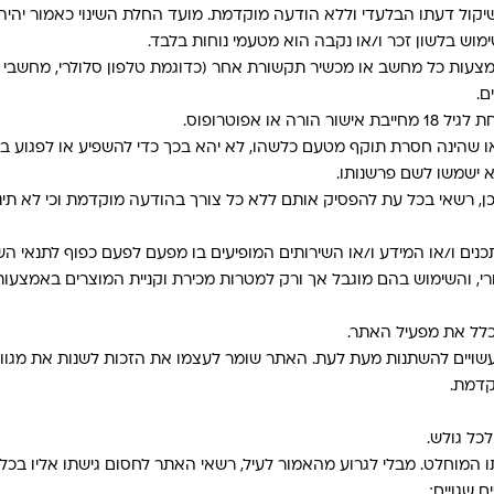
שיקול דעתו הבלעדי וללא הודעה מוקדמת. מועד החלת השינוי כאמור יהיה
ימוש בלשון זכר ו/או נקבה הוא מטעמי נוחות בלבד.
מצעות כל מחשב או מכשיר תקשורת אחר (כדוגמת טלפון סלולרי, מחשבי ט
ם.
 אפוטרופוס.
ו שהינה חסרת תוקף מטעם כלשהו, לא יהא בכך כדי להשפיע או לפגוע בחו
 ישמשו לשם פרשנותו.
ן, רשאי בכל עת להפסיק אותם ללא כל צורך בהודעה מוקדמת וכי לא תינ
ים ו/או המידע ו/או השירותים המופיעים בו מפעם לפעם כפוף לתנאי השי
, והשימוש בהם מוגבל אך ורק למטרות מכירת וקניית המוצרים באמצעותם.
כלל את מפעיל האתר.
ועשויים להשתנות מעת לעת. האתר שומר לעצמו את הזכות לשנות את מגוון
קדמת.
כל גולש.
 המוחלט. מבלי לגרוע מהאמור לעיל, רשאי האתר לחסום גישתו אליו בכ
 שגויים;