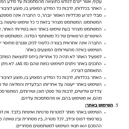
עקיף, אשר ייגרם לגולש כתוצאה מהסתמכות על מידע המופיע
האתר בכללותו, לרבות כל המידע המופיע בו, מוצע לציבור כמו
מבלי לגרוע מכלליות האמור יובהר, כי החברה אינה מספקת ש
המשתמש. המשתמש מצהיר בזאת כי כל שימוש שיעשה בא
המשתמש מצהיר בעת שימוש באתר ו/או בשירותי האתר, אין ל
האישורים הרפואיים של כל משתתפי הסדנה. המשתמש מסיר
החברה אינה אחראית בצורה כלשהי לנזק שנגרם מחוסר יכ
השימוש באיזה מהשירותים המוצעים באתר.
למפעיל האתר לא תהיה כל אחריות ביחס לתוצאות המתקבלו
התכנים באתר 
התאמתם לצרכיו.
האתר בכללותו, לרבות כל המידע המופיע בו, מוצע לציבור כמו
השימוש באתר ייעשה על אחריותו הבלעדית והמלאה של כל
צדדים שלישיים, לרבות של ספקי תוכן ושירותים, המתפרסמים
מהם, או משימוש בהם, או מהסתמכות עליהם.
השימוש באתר:
השימוש באתר מותר למטרות פרטיות ואישיות בלבד. אין 
בפרסומי דפוס וכיו"ב, לכל מטרה, בין מסחרית ובין שאינ
ההסכם ו/או תנאי השימוש למשתמשים מסחריים.