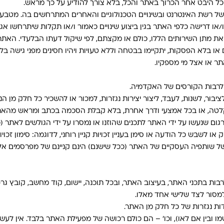
 כל היבט אחר הכרוך באתר והכל, בלא צורך להודיע על כך מראש.
 של רשת האינטרנט ובשינויים הטכנולוגיים והאחרים המתרחשים בה. מטבעם,
ו/או דרישה כלפי האתר בגין ביצוע שינויים כאמור ו/או תקלות שיתרחשו אגב
 את מתן השירותים הללו, כולם או מקצתם, לפי שיקול דעתו הבלעדי. ה
 או בלא הפסקות, יתקיימו בבטחה וללא טעויות ויהיו חסינים מפני גישה ב
ר או אצל מי מספקיו.
ד לרבות הקורסים של האקדמיה.
יבור, לשנות, לעבד, ליצור יצירות נגזרות, למכור או להשכיר כל חלק מן הנ
 הקלטה, או בכל אמצעי ודרך אחרת, בלא קבלת הסכמה בכתב ומראש מהאתר 
גום שנעשו על ידי האתר לתכנים שהוזנו או נמסרו על ידי הגולשים לאתר (
 לשבש כל הודעה או סימן בעניין זכויות קניין רוחני, לדוגמה: סימון זכוי
ת של שותפיה העסקיים של האתר (ככל שישנם) הינם קניינם של מפרסמים
 לרבות בתכני האתר, בעיצוב האתר, ובכל תוכנה, יישום, קוד מחשב, קובץ 
למסור לצד שלישי אחד מאלו.
דות נגזרות של כל חלק מן האתר.
שמו ובין אם לאו), וכו' – הם כולם רכושה של מפעילת האתר בלבד. אין 