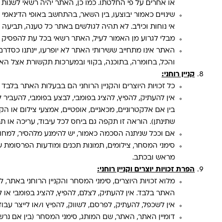
או אחרים על פי החלטתו. כמו כן, האתר יהיה רשאי לשנות
שינויים כאמור יבוצעו, בין השאר, בהתחשב באופי הדינאמי
אי נוחות וכיו״ב. לא תהיה לגולשים באתר כל טענה, תביעה 
מבלי לגרוע מן האמור לעיל, האתר רשאי בכל עת להפסיק
האתר אינו מתחייב ששירותי האתר לא יופרעו, יינתנו כסדרם
והכל, בחומרה, בתוכנה, בקווי ובמערכות תקשורת אצל האת
קניין רוחני:
כל זכויות היוצרים והקניין הרוחני הם בבעלות האתר בלב
אין להעתיק, להפיץ, להציג בפומבי, לבצע בפומבי, להעביר לצ
בין אם אלקטרוניים, מכאניים, אופטיים, אמצעי צילום או
שתינתן). הוראה זו תקפה גם ביחס לכל עיבוד, עריכה או תר
אם וככל שניתנה הסכמה כאמור, יש להימנע מלהסיר, למחוק או
סימני המסחר, צילומים, תמונות תכנים ומודעות הפרסומ
מראש ובכתב.
הפרת זכויות יוצרים וקניין רוחני:
מלוא זכויות היוצרים, סימני המסחר והקניין הרוחני באתר,
האתר בלבד. אין להעתיק, לצלם, להפיץ, להציג בפומבי או 
אין לשכפל, להעתיק, לפרסם, לשווק, להפיץ ו/או לייצר עבו
דומיין האתר, האתר, שם המותג, סימני המסחר (בין אם נר