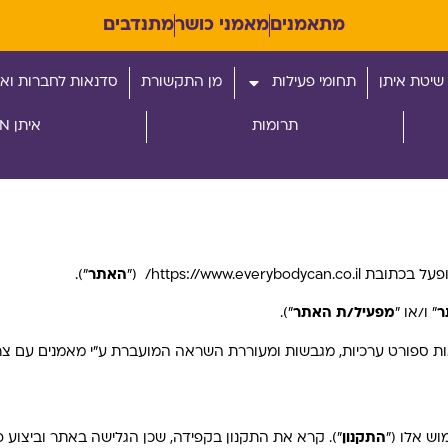
מתאמנים
מאמני כושר
מתנדבים
שיטת איתן
תחומי פעילות
מן התקשורת
סדנאות לחברות ואר
תרומות
איתן RUN
https://www.e/ (״
האתר
״).
ר
" ו/או "
מפעיל
/
ת האתר
").
ת ספורט ערכיות, מגבשות ומעוררת השראה המועברת ע"י מאמנים עם צרכי
ש אלו (״
התקנון
״). קרא את התקנון בקפידה, שכן הגלישה באתר וביצוע פ