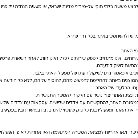
ע מעשה בלתי חוקי על-פי דיני מדינת ישראל, או מעשה הנחזה על פניו כב
גלוש ולהשתמש באתר בכל דרך שהיא.
פי האתר.
 שירותים, ואינו מתחייב לספק שירותים לכלל הלקוחות. לאחר השארת פר
בהתאם לשיקול דעתם.
ושיבוץ כאמור ניתן לשיקול דעתו של מפעיל האתר בלבד.
 המוצגים באתר, להחליפם להמעיט מהם, להוסיף עליהם, ללא כל הודעה 
עתו הבלעדי של האתר.
, ונציג האתר יצור קשר עם הלקוח להמשך התקשרות.
ת במסגרת האתר, להתקשרות עם צדדים שלישיים. עסקאות עם צדדים שליש
 האתר ומפעיליו בגין כל נזק שעשוי להיגרם, בין במישרין ובין בעקיפין
י ו/או אחריות למציאת המשרה המתאימה ו/או אחריות לאופן הפעילויות 