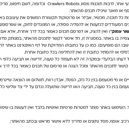
אין להפעיל או לאפשר להפעיל כל יישום מחשב או כל אמצ
ף או מאגר שיכילו תכנים מהאתר.
ת כל תוכנה, מכשיר, אביזר או פרוטוקול תקשורת המשנים את עיצובם בא
ם המעודדים לגזענות או להפליה פסולה, או המנוגדים לחוק, או שפרסומם
שור עמוק
") ואין להציג, או לפרסם תכנים כאמור בכל דרך אחרת, אלא אם 
צפייה בו באתר. במסגרת זו, חל איסור לקשר לתכנים מהאתר, במנותק מד
שבו הם מופיעים). כמו כן על כתובתו המדויקת של דף האינטרנט באתר 
 דעתו הבלעדי ובמקרה זה לא תעמוד כל טענה, דרישה או תביעה כלפי הא
 קישור לתכנים מהאתר ומכל הצגה או פרסום של תכנים כאמור בכל דרך 
ים או מי מטעמם בגין כל נזק, הפסד, אבדן רווח, תשלום או הוצאה שייג
עמם בגין כל טענה, תביעה ו/או דרישה שתועלה נגדם על ידי צד שלישי 
שימוש באתר מותר למטרות פרטיות ואישיות בלבד ואין לעשות בו שימוש
הרכיב אוסף, מסד נתונים או מדריך ללא אישור מראש ובכתב מהאתר;