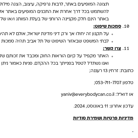
תצוגה המופיעים באתר, לרבות גרפיקה, עיצוב, הצגה מילול
להשתמש בכל דרך אחרת את התכנים המופיעים באתר אלא א
באתר הינם חלק מקניינה הרוחני של בעלת המותג ו/או של
סמכות שיפוט:
על תקנון זה יחולו אך ורק דיני מדינת ישראל, אולם לא תה
לבתי המשפט שבאזור השיפוט של תל אביב תהיה סמכות שיפוט
צרו קשר:
האתר מקפיד על קיום הוראות החוק ומכבד את זכותם של 
ואנו נשתדל לטפל בפנייתך בכל ההקדם. פניות כאמור ניתן
כתובת: זרחין 13 רעננה;
טלפון 053-711-7707;
או דוא״ל:
yaniv@everybodycan.co.il
עדכון אחרון: 11 באוגוסט, 2024.
מדיניות פרטיות ושמירת סודיות