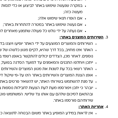
במקרה שנעשה שימוש באתר לביצוע או כדי לנסות לבצ
מעשה כזה;
אם הופרו תנאי שימוש אלה;
אם נעשה שימוש באתר במטרה להתחרות באתר;
אם נעתה על ידי גולש כל פעולה שתמנע מאחרים ל
השירותים המוצגים באתר
:
השירותים והמוצרים המוצעים על ידי האתר יופיעו ויוצגו בד
האתר אינו מחויב, בכל דרך שהיא, לקיים מגוון כלשהו של
נוספים. לאחר מכן, הצדדים יכולים להתקשר באופן רשמי 
ייתכן ויוחלפו התכנים והמאמנים עד למועד הסדנה בפועל, 
האתר רשאי בכל עת לשנות את מגוון המוצרים והשירותים
אופן הצגת המוצרים והשירותים באתר הינו על-פי שיקול ד
על מנת להשתמש בשירותי האתר, יש להשאיר פרטים באתר
יובהר כי יתכן ויפורסמו מעת לעת הצעות לחבילות נוספו
ובהתאם לסיכום שלהם עם אותו צד שלישי. המשתמש פוטר את
שירותיהם פורסמו באתר.
אחריות האתר:
אין לראות במידע המופיע באתר משום הבטחה לתוצאה כלשה