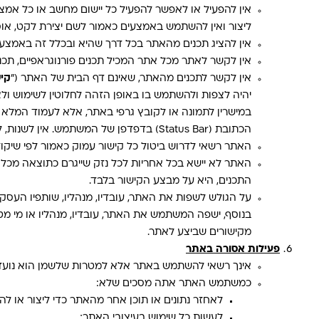
ליצור ואין להשתמש באמצעים כאמור לשם יצירת לקט, אוס
אין להציג תכנים מהאתר בכל דרך שהיא ובכלל זה באמצעו
אין לקשר לאתר מכל אתר המכיל תכנים פורנוגראפיים, תכני
אין לקשר לתכנים מהאתר, שאינם דף הבית של האתר ("
קי
יהיה לצפות ולהשתמש בו באופן הזהה לחלוטין לשימוש ול
במישרין לתמונה או לקובץ גרפי באתר, אלא לעמוד המלא 
הכתובת (Status Bar) בדפדפן של המשתמש. אין לשנות, לסלף או להסתיר כתובת זו ואין להחליפה בכל כתובת אחרת.
האתר רשאי לדרוש ביטול כל קישור עמוק כאמור לפי שיקול
האתר לא יישא בכל אחריות לכל נזק שייגרם כתוצאה מכל
התכנים, היא על מבצע הקישור בלבד.
על הגולש לשפות את האתר, עובדיו, מנהליו, שותפיו העסקי
בנוסף, ישפה המשתמש את האתר, עובדיו, מנהליו או מי מט
מקישורים שביצע לאתר.
פעילות אסורה באתר
אינך רשאי להשתמש באתר אלא למטרות שלשמן הוא נועד. ה
כמשתמש האתר אתה מסכים שלא:
לאחזר נתונים או תוכן אחר מהאתר כדי ליצור או ל
לעשות כל שימוש בעיצובי האתר;