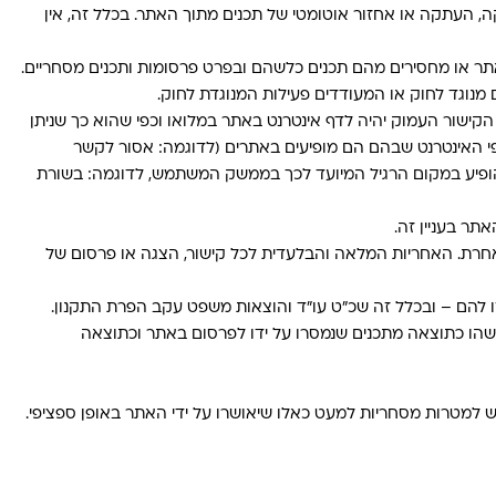
עי אחר, לרבות תוכנות מסוג Crawlers Robots וכדומה, לשם חיפוש, סריקה, העתקה או אחזור אוטומטי של תכנים מתוך האתר. בכלל זה, אין
תר או מחסירים מהם תכנים כלשהם ובפרט פרסומות ותכנים מסחריים.
 מנוגד לחוק או המעודדים פעילות המנוגדת לחוק.
הקישור העמוק יהיה לדף אינטרנט באתר במלואו וכפי שהוא כך שניתן
פי האינטרנט שבהם הם מופיעים באתרים (לדוגמה: אסור לקשר
להופיע במקום הרגיל המיועד לכך בממשק המשתמש, לדוגמה: בשורת
תר בעניין זה.
אחרת. האחריות המלאה והבלעדית לכל קישור, הצגה או פרסום של
רמו להם – ובכלל זה שכ"ט עו"ד והוצאות משפט עקב הפרת התקנון.
כלשהו כתוצאה מתכנים שנמסרו על ידו לפרסום באתר וכתוצאה
 למטרות מסחריות למעט כאלו שיאושרו על ידי האתר באופן ספציפי.