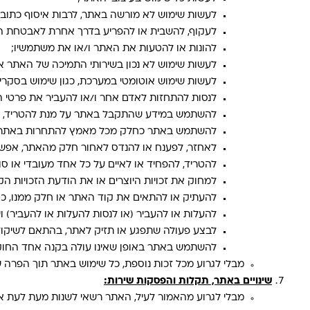
לעשות שימוש לא מורשה באתר, לרבות איסוף כתובות
לעקוף, להשבית או להפריע בדרך אחרת לאבטחת האת
להונות או להטעות את האתר ו/או את משתמשיו;
לעשות שימוש לא נכון בשירותי התמיכה של האתר או
לעשות שימוש אוטומטי במערכת, כגון שימוש בסקריפטי
לנסות להתחזות לאדם אחר ו/או להעביר את פרטי 
להשתמש במידע שהתקבל באתר על מנת להטריד, ל
להשתמש באתר כחלק מכל מאמץ להתחרות באתר;
לאחזר, לפענח או להנדס לאחור חלק מהאתר, אפשר
להטריד, להפחיד או לאיים על כל אחד מעובדי או סו
למחוק את זכויות היוצרים או את הודעת הזכויות הקני
להעתיק או להתאים את קוד האתר או חלק ממנו, כולל אך לא רק  Script PHP ,CSS , JSON
להעלות או להעביר (או לנסות להעלות או להעביר) וי
לבצע פעולה שתפגע או תזיק לאתר, בהתאם לשיקו
להשתמש באתר באופן שאינו עולה בקנה אחד החוק,
מבלי לגרוע מכל זכות נוספת, כל שימוש באתר תוך הפרה של 
שינויים באתר, תקלות והפסקות שירות:
מבלי לגרוע מהאמור לעיל, האתר רשאי לשנות מעת לעת את