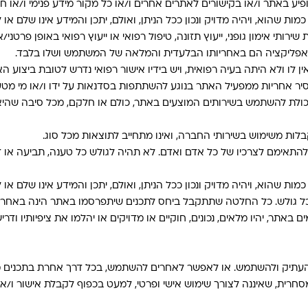
 באתר ו/או בקישורים לאתרים אחרים ו/או כל מקור מידע פנימי ו/או חיצו
ת שהוא, ויהיה מדויק ונכון ככל הניתן, ואולם, יתכן והמידע אינו שלם או לח
ירותי אימון גופני, ייעוץ תזונה, טיפול רפואי או ייעוץ רפואי באופן פרט
פליקציה הם באחריותו הבלעדית והמלאה של המשתמש ושלו בלבד.
ו ולא היתה בעיה רפואית, ויש בידיו אישור רפואי נדרש לטובת ביצוע הא
 אחריות ממפעיל האתר בנוגע להשתתפות בסדנאות על ידו ו/או מי מטע
ולת להשתמש בשירותים המוצעים באתר, כולם או חלקם, מכל סיבה שהיא. 
ת משימוש בשירותי החברה, ואינו מתחייב לתוצאות מכל סוג.
ניתנים לשימוש כמות שהם (AS IS). לא ניתן להתאימם לצרכיו של כל אדם ואדם. לא תהיה לגולש כ
ת שהוא, ויהיה מדויק ונכון ככל הניתן, ואולם, יתכן והמידע אינו שלם או לח
 גולש. כל החלטה שתתקבל ביחס לתכנים שיתפרסמו באתר הינה באחריותו
 באתר, יהיו מלאים, נכונים, חוקיים או מדויקים או יהלמו את ציפיותיו ו
להעתיק ולהשתמש. או לאפשר לאחרים להשתמש, בכל דרך אחרת בתכנים מת
ה מסחרית, שאיננה לצורך שימוש אישי ופרטי, למעט בכפוף לקבלת אישור 